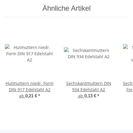
Ähnliche Artikel
Hutmuttern niedr. Form
Sechskantmuttern DIN
Sech
DIN 917 Edelstahl A2
934 Edelstahl A2
For
ab
ab
Pol
0,21 €
*
0,13 €
*