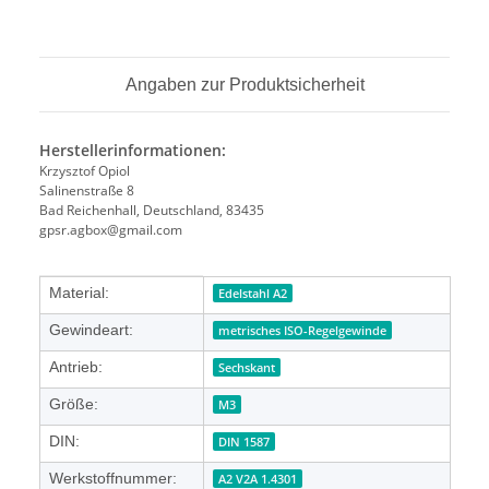
Angaben zur Produktsicherheit
Herstellerinformationen:
Krzysztof Opiol
Salinenstraße 8
Bad Reichenhall, Deutschland, 83435
gpsr.agbox@gmail.com
Produkteigenschaft
Wert
Material:
Edelstahl A2
Gewindeart:
metrisches ISO-Regelgewinde
Antrieb:
Sechskant
Größe:
M3
DIN:
DIN 1587
Werkstoffnummer:
A2 V2A 1.4301