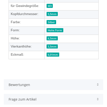
für Gewindegröße:
M3
Kopfdurchmesser:
5,5mm
Farbe:
Silber
Form:
Hohe Form
Höhe:
6,5mm
Vierkanthöhe:
5,5mm
Eckmaß:
6,01mm
Bewertungen
Frage zum Artikel