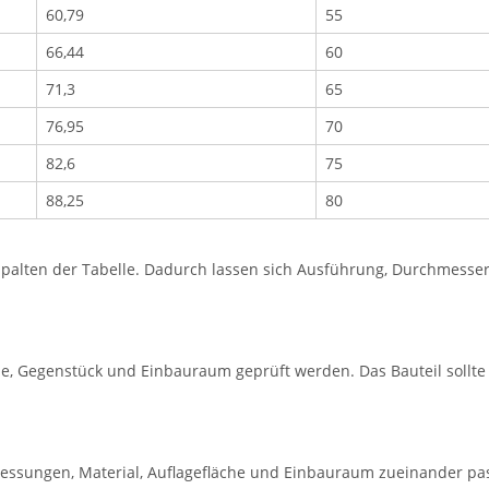
60,79
55
66,44
60
71,3
65
76,95
70
82,6
75
88,25
80
lten der Tabelle. Dadurch lassen sich Ausführung, Durchmesser, 
e, Gegenstück und Einbauraum geprüft werden. Das Bauteil sollt
essungen, Material, Auflagefläche und Einbauraum zueinander pa