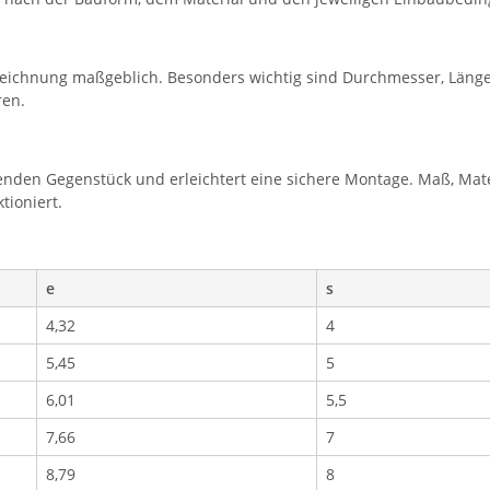
eichnung maßgeblich. Besonders wichtig sind Durchmesser, Länge
ren.
nden Gegenstück und erleichtert eine sichere Montage. Maß, Mate
tioniert.
e
s
4,32
4
5,45
5
6,01
5,5
7,66
7
8,79
8