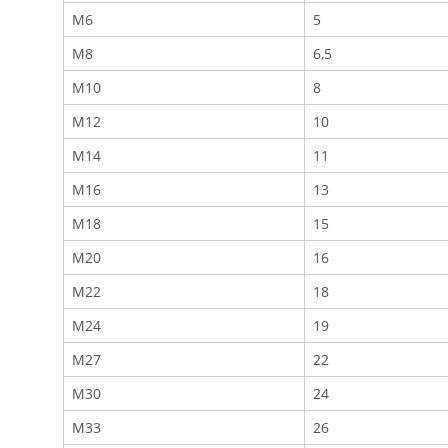
M6
5
M8
6,5
M10
8
M12
10
M14
11
M16
13
M18
15
M20
16
M22
18
M24
19
M27
22
M30
24
M33
26