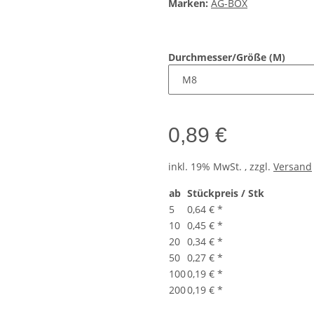
Marken:
AG-BOX
Durchmesser/Größe (M)
0,89 €
inkl. 19% MwSt. , zzgl.
Versand
ab
Stückpreis / Stk
5
0,64 €
*
10
0,45 €
*
20
0,34 €
*
50
0,27 €
*
100
0,19 €
*
200
0,19 €
*