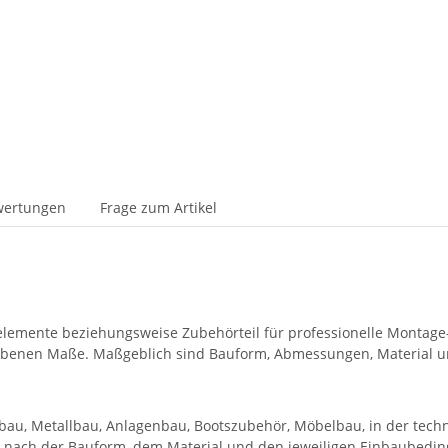
wertungen
Frage zum Artikel
emente beziehungsweise Zubehörteil für professionelle Montage-
ebenen Maße. Maßgeblich sind Bauform, Abmessungen, Material u
au, Metallbau, Anlagenbau, Bootszubehör, Möbelbau, in der tech
ch nach der Bauform, dem Material und den jeweiligen Einbaubedi