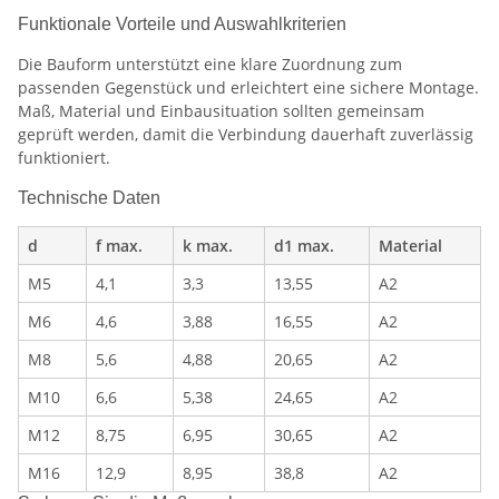
Funktionale Vorteile und Auswahlkriterien
Die Bauform unterstützt eine klare Zuordnung zum
passenden Gegenstück und erleichtert eine sichere Montage.
Maß, Material und Einbausituation sollten gemeinsam
geprüft werden, damit die Verbindung dauerhaft zuverlässig
funktioniert.
Technische Daten
d
f max.
k max.
d1 max.
Material
M5
4,1
3,3
13,55
A2
M6
4,6
3,88
16,55
A2
M8
5,6
4,88
20,65
A2
M10
6,6
5,38
24,65
A2
M12
8,75
6,95
30,65
A2
M16
12,9
8,95
38,8
A2