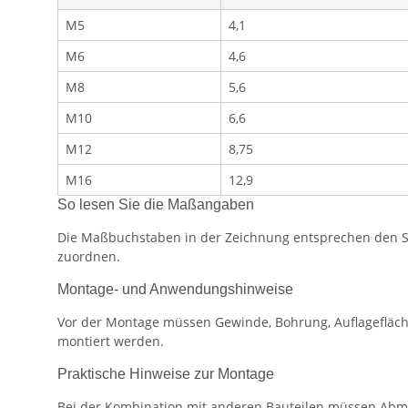
M5
4,1
M6
4,6
M8
5,6
M10
6,6
M12
8,75
M16
12,9
So lesen Sie die Maßangaben
Die Maßbuchstaben in der Zeichnung entsprechen den Spa
zuordnen.
Montage- und Anwendungshinweise
Vor der Montage müssen Gewinde, Bohrung, Auflagefläch
montiert werden.
Praktische Hinweise zur Montage
Bei der Kombination mit anderen Bauteilen müssen Abm