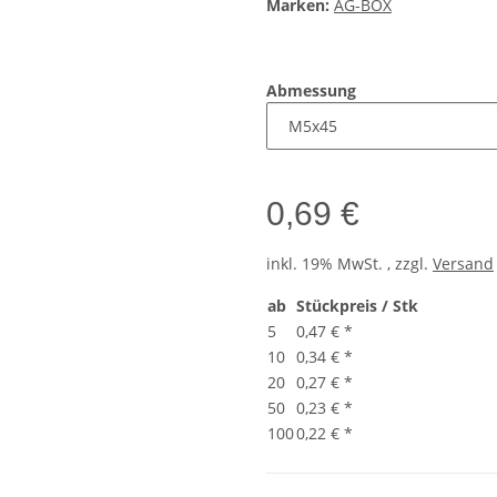
Marken:
AG-BOX
Abmessung
0,69 €
inkl. 19% MwSt. , zzgl.
Versand
ab
Stückpreis / Stk
5
0,47 €
*
10
0,34 €
*
20
0,27 €
*
50
0,23 €
*
100
0,22 €
*