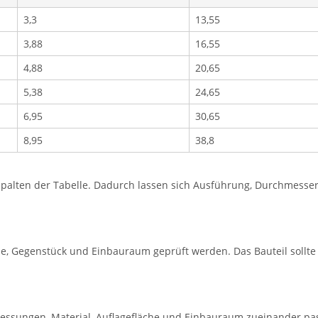
3,3
13,55
3,88
16,55
4,88
20,65
5,38
24,65
6,95
30,65
8,95
38,8
lten der Tabelle. Dadurch lassen sich Ausführung, Durchmesser, 
e, Gegenstück und Einbauraum geprüft werden. Das Bauteil sollt
essungen, Material, Auflagefläche und Einbauraum zueinander pa