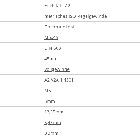
Edelstahl A2
metrisches ISO-Regelgewinde
Flachrundkopf
M5x45
DIN 603
45mm
Vollgewinde
A2 V2A 1.4301
M5
5mm
13,55mm
5,48mm
3,3mm