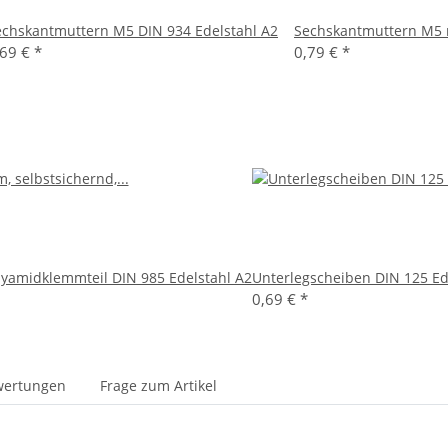
echskantmuttern M5 DIN 934 Edelstahl A2
Sechskantmuttern M5 m
,69 €
*
0,79 €
*
lyamidklemmteil DIN 985 Edelstahl A2
Unterlegscheiben DIN 125 Ed
0,69 €
*
wertungen
Frage zum Artikel