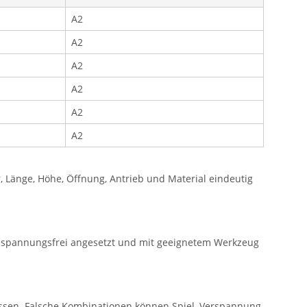
A2
A2
A2
A2
A2
A2
Länge, Höhe, Öffnung, Antrieb und Material eindeutig
e spannungsfrei angesetzt und mit geeignetem Werkzeug
ssen. Falsche Kombinationen können Spiel, Verspannung