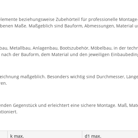
emente beziehungsweise Zubehörteil für professionelle Montage-,
ebenen Maße. Maßgeblich sind Bauform, Abmessungen, Material u
au, Metallbau, Anlagenbau, Bootszubehör, Möbelbau, in der tech
ch nach der Bauform, dem Material und den jeweiligen Einbaubedi
eichnung maßgeblich. Besonders wichtig sind Durchmesser, Länge
ren.
nden Gegenstück und erleichtert eine sichere Montage. Maß, Mate
tioniert.
k max.
d1 max.