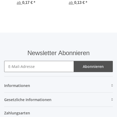
ab
Edelstahl A2
ab
0,17 €
*
0,13 €
*
Vol
Newsletter Abonnieren
Abonnieren
Newsletter Abonnieren
Informationen
Gesetzliche Informationen
Zahlungsarten