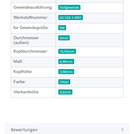
Gewindeausführung:
Vollgewinde
Werkstoffnummer:
A2 V2A 1.4301
für Gewindegröße:
M6
Durchmesser
6mm
(außen):
Kopfdurchmesser:
16,55mm
Maß:
6,48mm
Kopfhöhe:
3,88mm
Farbe:
Silber
Vierkanthöhe:
4,6mm
Bewertungen