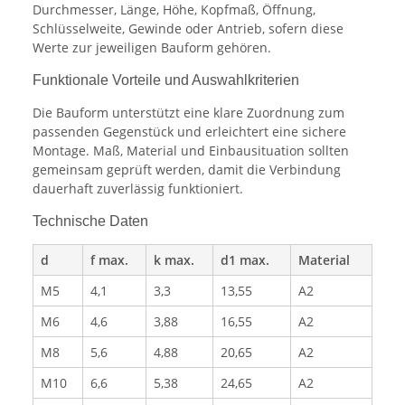
Durchmesser, Länge, Höhe, Kopfmaß, Öffnung,
Schlüsselweite, Gewinde oder Antrieb, sofern diese
Werte zur jeweiligen Bauform gehören.
Funktionale Vorteile und Auswahlkriterien
Die Bauform unterstützt eine klare Zuordnung zum
passenden Gegenstück und erleichtert eine sichere
Montage. Maß, Material und Einbausituation sollten
gemeinsam geprüft werden, damit die Verbindung
dauerhaft zuverlässig funktioniert.
Technische Daten
d
f max.
k max.
d1 max.
Material
M5
4,1
3,3
13,55
A2
M6
4,6
3,88
16,55
A2
M8
5,6
4,88
20,65
A2
M10
6,6
5,38
24,65
A2