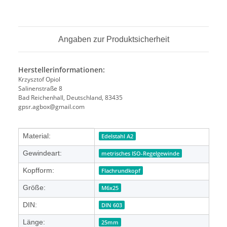
Angaben zur Produktsicherheit
Herstellerinformationen:
Krzysztof Opiol
Salinenstraße 8
Bad Reichenhall, Deutschland, 83435
gpsr.agbox@gmail.com
Produkteigenschaft
Wert
Material:
Edelstahl A2
Gewindeart:
metrisches ISO-Regelgewinde
Kopfform:
Flachrundkopf
Größe:
M6x25
DIN:
DIN 603
Länge:
25mm