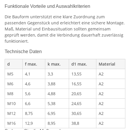
Funktionale Vorteile und Auswahlkriterien
Die Bauform unterstützt eine klare Zuordnung zum
passenden Gegenstück und erleichtert eine sichere Montage.
Maß, Material und Einbausituation sollten gemeinsam
geprüft werden, damit die Verbindung dauerhaft zuverlässig
funktioniert.
Technische Daten
d
f max.
k max.
d1 max.
Material
M5
4,1
3,3
13,55
A2
M6
4,6
3,88
16,55
A2
M8
5,6
4,88
20,65
A2
M10
6,6
5,38
24,65
A2
M12
8,75
6,95
30,65
A2
M16
12,9
8,95
38,8
A2