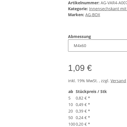
Artikelnummer:
AG-VAR4-A00
Kategorie:
Innensechskant mit
Marken:
AG-BOX
Abmessung
1,09 €
inkl. 19% MwSt. , zzgl.
Versand
ab
Stückpreis / Stk
5
0,82 €
*
10
0,49 €
*
20
0,39 €
*
50
0,24 €
*
100
0,20 €
*