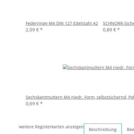
Federringe M4 DIN 127 Edelstahl A2
SCHNORR-Sicher
2,09 €
*
0,89 €
*
Sechskantmuttern M4 niedr. Form, selbstsichernd, Po
0,69 €
*
weitere Registerkarten anzeigen
Beschreibung
Be