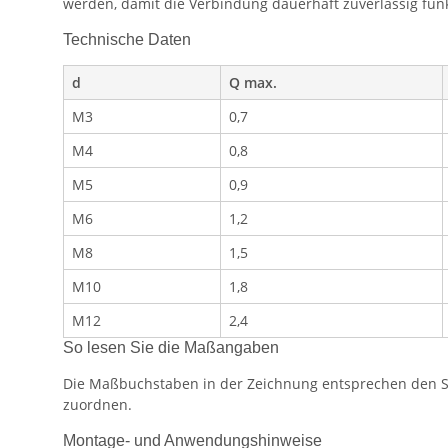
werden, damit die Verbindung dauerhaft zuverlässig funk
Technische Daten
d
Q max.
M3
0,7
M4
0,8
M5
0,9
M6
1,2
M8
1,5
M10
1,8
M12
2,4
So lesen Sie die Maßangaben
Die Maßbuchstaben in der Zeichnung entsprechen den Spa
zuordnen.
Montage- und Anwendungshinweise