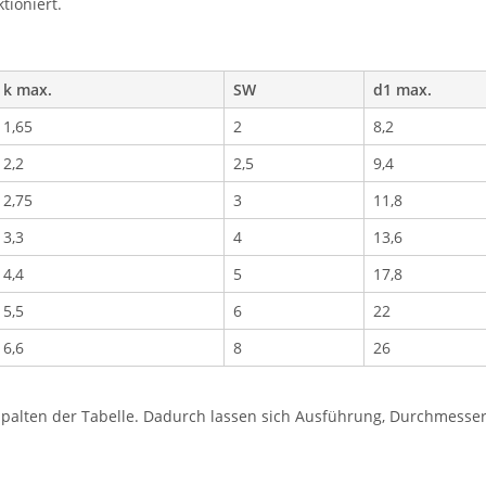
tioniert.
k max.
SW
d1 max.
1,65
2
8,2
2,2
2,5
9,4
2,75
3
11,8
3,3
4
13,6
4,4
5
17,8
5,5
6
22
6,6
8
26
lten der Tabelle. Dadurch lassen sich Ausführung, Durchmesser, 