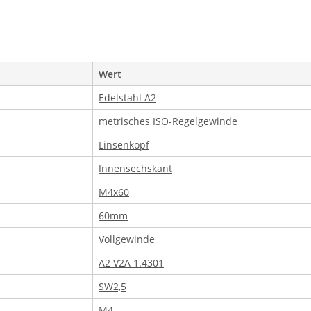
Wert
Edelstahl A2
metrisches ISO-Regelgewinde
Linsenkopf
Innensechskant
M4x60
60mm
Vollgewinde
A2 V2A 1.4301
SW2,5
M4