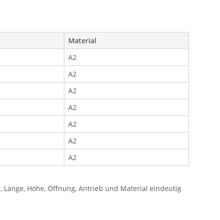
Material
A2
A2
A2
A2
A2
A2
A2
Länge, Höhe, Öffnung, Antrieb und Material eindeutig