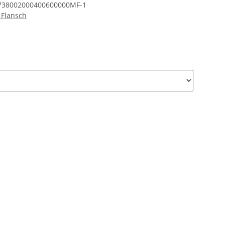
738002000400600000MF-1
 Flansch