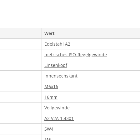
Wert
Edelstahl A2
metrisches ISO-Regelgewinde
Linsenkopf
Innensechskant
M6x16
16mm
Vollgewinde
A2 V2A 1.4301
SW4
M6