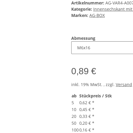
Artikelnummer:
AG-VAR4-A00
Kategorie:
Innensechskant mit
Marken:
AG-BOX
Abmessung
0,89 €
inkl. 19% MwSt. , zzgl.
Versand
ab
Stückpreis / Stk
5
0,62 €
*
10
0,45 €
*
20
0,33 €
*
50
0,20 €
*
100
0,16 €
*