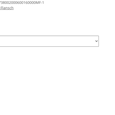
738002000600160000MF-1
 Flansch