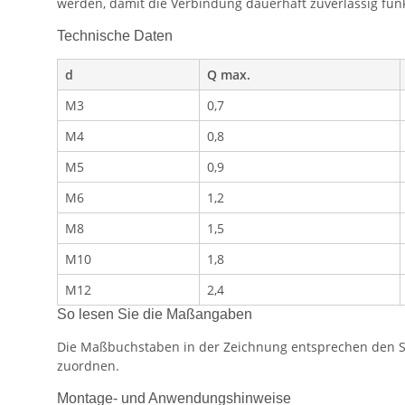
werden, damit die Verbindung dauerhaft zuverlässig funk
Technische Daten
d
Q max.
M3
0,7
M4
0,8
M5
0,9
M6
1,2
M8
1,5
M10
1,8
M12
2,4
So lesen Sie die Maßangaben
Die Maßbuchstaben in der Zeichnung entsprechen den Spa
zuordnen.
Montage- und Anwendungshinweise