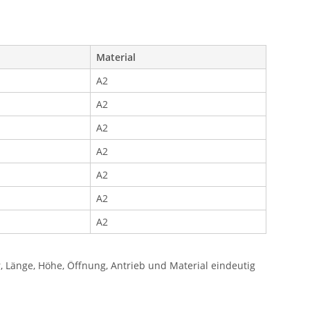
Material
A2
A2
A2
A2
A2
A2
A2
Länge, Höhe, Öffnung, Antrieb und Material eindeutig