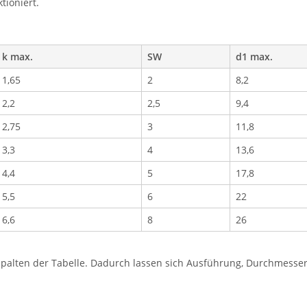
tioniert.
k max.
SW
d1 max.
1,65
2
8,2
2,2
2,5
9,4
2,75
3
11,8
3,3
4
13,6
4,4
5
17,8
5,5
6
22
6,6
8
26
lten der Tabelle. Dadurch lassen sich Ausführung, Durchmesser, 