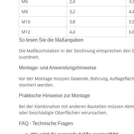
M6
2,4
3,
M8
3,2
4,
M10
3,8
5,
M12
4,4
6,
So lesen Sie die Maßangaben
Die Maßbuchstaben in der Zeichnung entsprechen den Spa
zuordnen.
Montage- und Anwendungshinweise
Vor der Montage müssen Gewinde, Bohrung, Auflagefläch
montiert werden.
Praktische Hinweise zur Montage
Bei der Kombination mit anderen Bauteilen müssen Abm
oder beschädigte Oberflächen verursachen.
FAQ - Technische Fragen