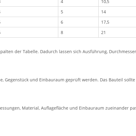
3
4
10,5
4
5
14
5
6
17,5
6
8
21
lten der Tabelle. Dadurch lassen sich Ausführung, Durchmesser, 
e, Gegenstück und Einbauraum geprüft werden. Das Bauteil sollt
essungen, Material, Auflagefläche und Einbauraum zueinander pa