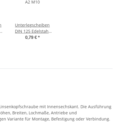
n
Unterlegscheiben
,
DIN 125 Edelstahl
A2 M10
0,79 €
*
l
l
 Linsenkopfschraube mit Innensechskant. Die Ausführung
öhen, Breiten, Lochmaße, Antriebe und
gen Variante für Montage, Befestigung oder Verbindung.