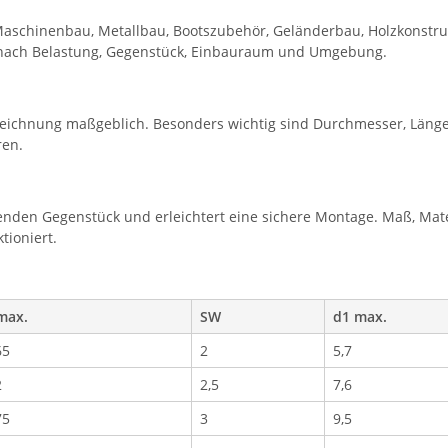
Maschinenbau, Metallbau, Bootszubehör, Geländerbau, Holzkonstru
h nach Belastung, Gegenstück, Einbauraum und Umgebung.
eichnung maßgeblich. Besonders wichtig sind Durchmesser, Länge
ren.
nden Gegenstück und erleichtert eine sichere Montage. Maß, Mate
tioniert.
max.
SW
d1 max.
65
2
5,7
2
2,5
7,6
75
3
9,5