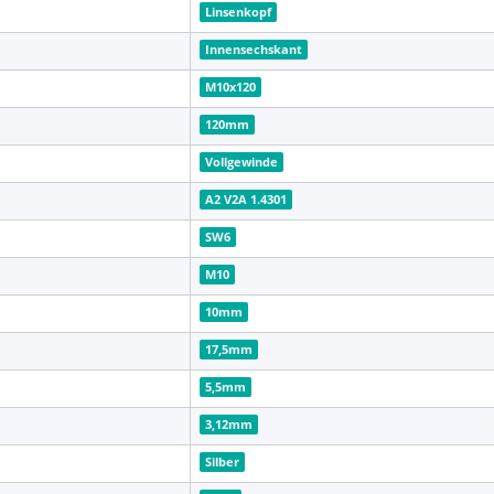
Linsenkopf
Innensechskant
M10x120
120mm
Vollgewinde
A2 V2A 1.4301
SW6
M10
10mm
17,5mm
5,5mm
3,12mm
Silber