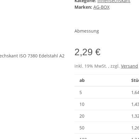
Kategorie:
Innensechskant
Marken:
AG-BOX
Abmessung
2,29 €
inkl. 19% MwSt. , zzgl.
Versand
ab
Stü
5
1,6
10
1,4
20
1,3
50
1,2