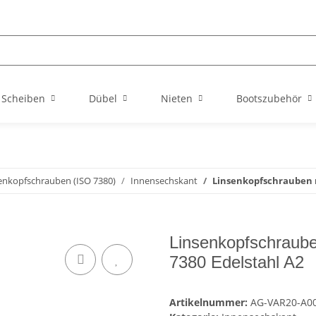
Scheiben
Dübel
Nieten
Bootszubehör
enkopfschrauben (ISO 7380)
Innensechskant
Linsenkopfschrauben m
Linsenkopfschraub
7380 Edelstahl A2
Artikelnummer:
AG-VAR20-A0