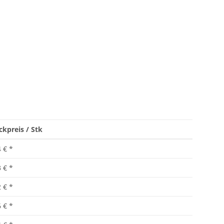
ckpreis / Stk
4 €
*
3 €
*
2 €
*
6 €
*