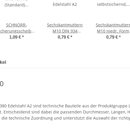
SCHNORR-
Sechskantmuttern
Sechskantmutter
icherungsscheiben
M10 DIN 934
M10 niedr. Form
M10 Form S
Edelstahl A2
selbstsichernd,
1,09 €
*
0,79 €
*
0,79 €
*
(Standard)
Polyamidklemmtei
Edelstahl A2
DIN 985 Edelstah
A2
kel
80
80 Edelstahl A2 sind technische Bauteile aus der Produktgruppe
 Entscheidend sind dabei die passenden Durchmesser, Längen, H
 die technische Zuordnung und unterstützt die Auswahl der richti