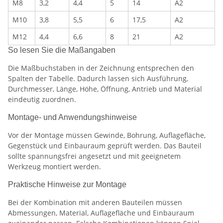
M8
3,2
4,4
5
14
A2
M10
3,8
5,5
6
17,5
A2
M12
4,4
6,6
8
21
A2
So lesen Sie die Maßangaben
Die Maßbuchstaben in der Zeichnung entsprechen den
Spalten der Tabelle. Dadurch lassen sich Ausführung,
Durchmesser, Länge, Höhe, Öffnung, Antrieb und Material
eindeutig zuordnen.
Montage- und Anwendungshinweise
Vor der Montage müssen Gewinde, Bohrung, Auflagefläche,
Gegenstück und Einbauraum geprüft werden. Das Bauteil
sollte spannungsfrei angesetzt und mit geeignetem
Werkzeug montiert werden.
Praktische Hinweise zur Montage
Bei der Kombination mit anderen Bauteilen müssen
Abmessungen, Material, Auflagefläche und Einbauraum