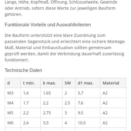
Länge, Höhe, Kopfmaß, Öffnung, Schlüsselweite, Gewinde
oder Antrieb, sofern diese Werte zur jeweiligen Bauform
gehören.
Funktionale Vorteile und Auswahlkriterien
Die Bauform unterstützt eine klare Zuordnung zum
passenden Gegenstück und erleichtert eine sichere Montage.
Maß, Material und Einbausituation sollten gemeinsam
geprüft werden, damit die Verbindung dauerhaft zuverlässig
funktioniert.
Technische Daten
d
t min.
k max.
SW
d1 max.
Material
M3
1,4
1,65
2
5,7
A2
M4
1,7
2,2
2,5
7,6
A2
M5
2,2
2,75
3
9,5
A2
M6
2,4
3,3
4
10,5
A2