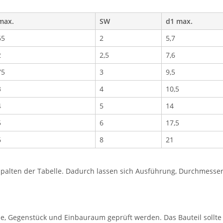
max.
SW
d1 max.
65
2
5,7
2
2,5
7,6
75
3
9,5
3
4
10,5
4
5
14
5
6
17,5
6
8
21
lten der Tabelle. Dadurch lassen sich Ausführung, Durchmesser, 
e, Gegenstück und Einbauraum geprüft werden. Das Bauteil sollt