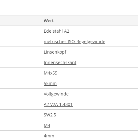
Wert
Edelstahl A2
metrisches ISO-Regelgewinde
Linsenkopf
Innensechskant
M4x55
55mm
Vollgewinde
A2 V2A 1.4301
SW2,5
M4
4mm