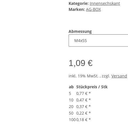
Kategorie:
Innensechskant
Marken:
AG-BOX
Abmessung
1,09 €
inkl. 19% MwSt. , zzgl.
Versand
ab
Stückpreis / Stk
5
0,77 €
*
10
0,47 €
*
20
0,37 €
*
50
0,22 €
*
100
0,18 €
*