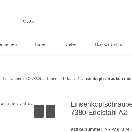
0,00 €
Scheiben
Dübel
Nieten
Bootszubehör
pfschrauben (ISO 7380)
Innensechskant
Linsenkopfschrauben mit 
Linsenkopfschraub
7380 Edelstahl A2
Artikelnummer:
AG-VAR20-A0