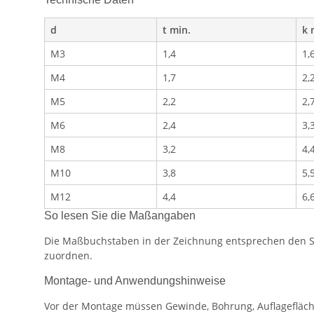
d
t min.
k 
M3
1,4
1,
M4
1,7
2,
M5
2,2
2,
M6
2,4
3,
M8
3,2
4,
M10
3,8
5,
M12
4,4
6,
So lesen Sie die Maßangaben
Die Maßbuchstaben in der Zeichnung entsprechen den Spa
zuordnen.
Montage- und Anwendungshinweise
Vor der Montage müssen Gewinde, Bohrung, Auflagefläch