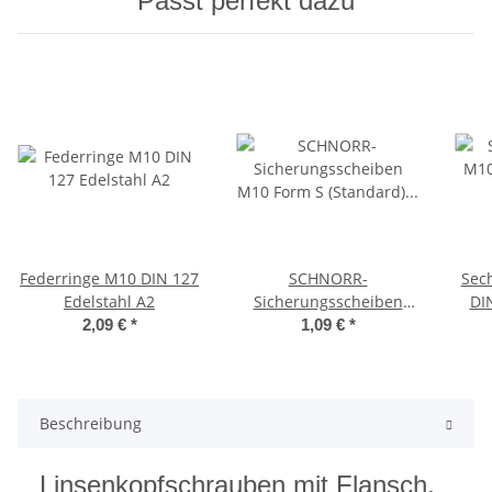
Passt perfekt dazu
Federringe M10 DIN 127
SCHNORR-
Sec
Edelstahl A2
Sicherungsscheiben
DI
M10 Form S (Standard)
2,09 €
*
1,09 €
*
Edelstahl A2
Beschreibung
Linsenkopfschrauben mit Flansch,