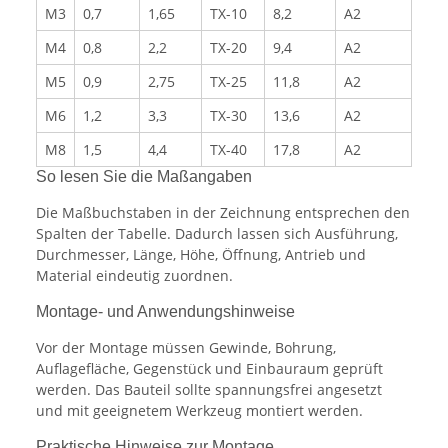
M3
0,7
1,65
TX-10
8,2
A2
M4
0,8
2,2
TX-20
9,4
A2
M5
0,9
2,75
TX-25
11,8
A2
M6
1,2
3,3
TX-30
13,6
A2
M8
1,5
4,4
TX-40
17,8
A2
So lesen Sie die Maßangaben
Die Maßbuchstaben in der Zeichnung entsprechen den
Spalten der Tabelle. Dadurch lassen sich Ausführung,
Durchmesser, Länge, Höhe, Öffnung, Antrieb und
Material eindeutig zuordnen.
Montage- und Anwendungshinweise
Vor der Montage müssen Gewinde, Bohrung,
Auflagefläche, Gegenstück und Einbauraum geprüft
werden. Das Bauteil sollte spannungsfrei angesetzt
und mit geeignetem Werkzeug montiert werden.
Praktische Hinweise zur Montage