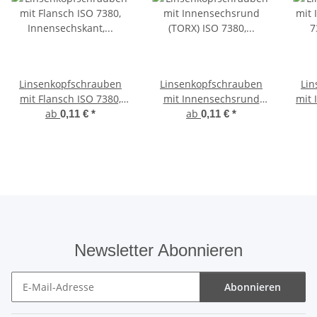
Linsenkopfschrauben
Linsenkopfschrauben
Lin
mit Flansch ISO 7380,
mit Innensechsrund
mit 
Innensechskant,
ab
(TORX) ISO 7380,
ab
7
0,11 €
*
0,11 €
*
Vollgewinde, Edelstahl
Vollgewinde, Edelstahl
A2
A2
Newsletter Abonnieren
Abonnieren
Newsletter Abonnieren