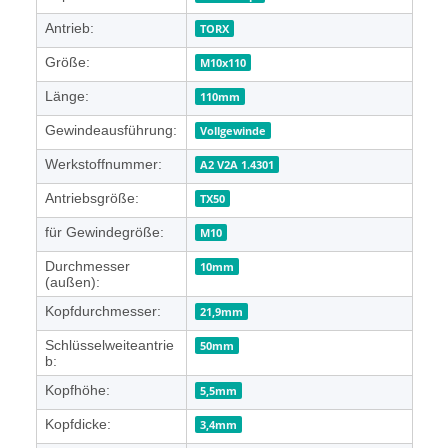
Antrieb:
TORX
Größe:
M10x110
Länge:
110mm
Gewindeausführung:
Vollgewinde
Werkstoffnummer:
A2 V2A 1.4301
Antriebsgröße:
TX50
für Gewindegröße:
M10
Durchmesser
10mm
(außen):
Kopfdurchmesser:
21,9mm
Schlüsselweiteantrie
50mm
b:
Kopfhöhe:
5,5mm
Kopfdicke:
3,4mm