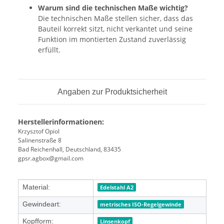
Warum sind die technischen Maße wichtig?
Die technischen Maße stellen sicher, dass das
Bauteil korrekt sitzt, nicht verkantet und seine
Funktion im montierten Zustand zuverlässig
erfüllt.
Angaben zur Produktsicherheit
Herstellerinformationen:
Krzysztof Opiol
Salinenstraße 8
Bad Reichenhall, Deutschland, 83435
gpsr.agbox@gmail.com
Produkteigenschaft
Wert
Material:
Edelstahl A2
Gewindeart:
metrisches ISO-Regelgewinde
Kopfform:
Linsenkopf