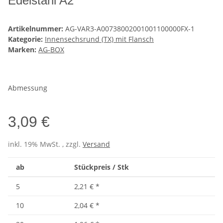
Edelstahl A2
Artikelnummer:
AG-VAR3-A00738002001001100000FX-1
Kategorie:
Innensechsrund (TX) mit Flansch
Marken:
AG-BOX
Abmessung
3,09 €
inkl. 19% MwSt. , zzgl.
Versand
ab
Stückpreis / Stk
5
2,21 €
*
10
2,04 €
*