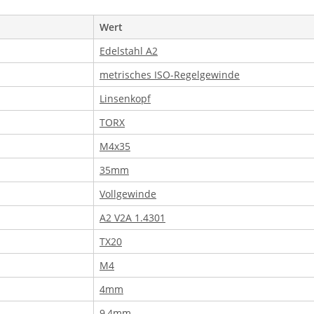
Wert
Edelstahl A2
metrisches ISO-Regelgewinde
Linsenkopf
TORX
M4x35
35mm
Vollgewinde
A2 V2A 1.4301
TX20
M4
4mm
9,4mm