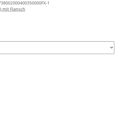
738002000400350000FX-1
) mit Flansch