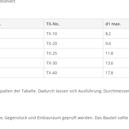
tioniert.
.
TX-No.
d1 max.
TX-10
8,2
TX-20
9,4
TX-25
11,8
TX-30
13,6
TX-40
17,8
lten der Tabelle. Dadurch lassen sich Ausführung, Durchmesser, 
e, Gegenstück und Einbauraum geprüft werden. Das Bauteil sollt