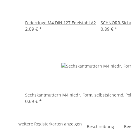
Federringe M4 DIN 127 Edelstahl A2
SCHNORR-Sicher
2,09 €
*
0,89 €
*
Sechskantmuttern M4 niedr. Form, selbstsichernd, Po
0,69 €
*
weitere Registerkarten anzeigen
Beschreibung
Be