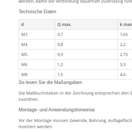
werden, damit die Verbindung dauerhaft zuverlässig funk
Technische Daten
d
Q max.
k max
M3
0,7
1,65
M4
0,8
2,2
M5
0,9
2,75
M6
1,2
3,3
M8
1,5
4,4
So lesen Sie die Maßangaben
Die Maßbuchstaben in der Zeichnung entsprechen den Spa
zuordnen.
Montage- und Anwendungshinweise
Vor der Montage müssen Gewinde, Bohrung, Auflagefläch
montiert werden.