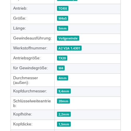
Antrieb:
TORX
Größe:
M4x5
Länge:
5mm
Gewindeausführung:
Vollgewinde
Werkstoffnummer:
A2 V2A 1.4301
Antriebsgröße:
TX20
für Gewindegröße:
M4
Durchmesser
4mm
(außen):
Kopfdurchmesser:
9,4mm
Schlüsselweiteantrie
20mm
b:
Kopfhöhe:
2,2mm
Kopfdicke:
1,5mm