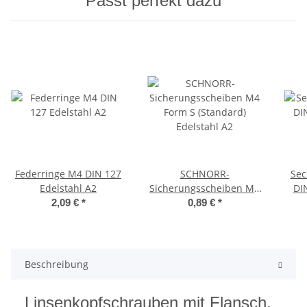
Passt perfekt dazu
Federringe M4 DIN 127
SCHNORR-
Sec
Edelstahl A2
Sicherungsscheiben M4
DI
Form S (Standard)
2,09 €
*
0,89 €
*
Edelstahl A2
Beschreibung
Linsenkopfschrauben mit Flansch,