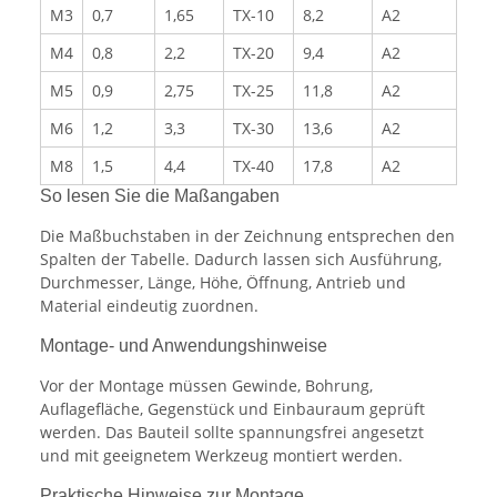
M3
0,7
1,65
TX-10
8,2
A2
M4
0,8
2,2
TX-20
9,4
A2
M5
0,9
2,75
TX-25
11,8
A2
M6
1,2
3,3
TX-30
13,6
A2
M8
1,5
4,4
TX-40
17,8
A2
So lesen Sie die Maßangaben
Die Maßbuchstaben in der Zeichnung entsprechen den
Spalten der Tabelle. Dadurch lassen sich Ausführung,
Durchmesser, Länge, Höhe, Öffnung, Antrieb und
Material eindeutig zuordnen.
Montage- und Anwendungshinweise
Vor der Montage müssen Gewinde, Bohrung,
Auflagefläche, Gegenstück und Einbauraum geprüft
werden. Das Bauteil sollte spannungsfrei angesetzt
und mit geeignetem Werkzeug montiert werden.
Praktische Hinweise zur Montage