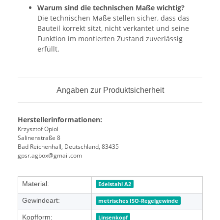
Warum sind die technischen Maße wichtig?
Die technischen Maße stellen sicher, dass das
Bauteil korrekt sitzt, nicht verkantet und seine
Funktion im montierten Zustand zuverlässig
erfüllt.
Angaben zur Produktsicherheit
Herstellerinformationen:
Krzysztof Opiol
Salinenstraße 8
Bad Reichenhall, Deutschland, 83435
gpsr.agbox@gmail.com
Produkteigenschaft
Wert
Material:
Edelstahl A2
Gewindeart:
metrisches ISO-Regelgewinde
Kopfform:
Linsenkopf