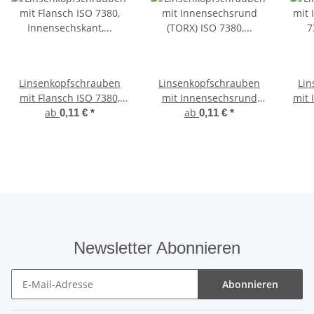
Linsenkopfschrauben
Linsenkopfschrauben
Lin
mit Flansch ISO 7380,
mit Innensechsrund
mit 
Innensechskant,
ab
(TORX) ISO 7380,
ab
7
0,11 €
*
0,11 €
*
Vollgewinde, Edelstahl
Vollgewinde, Edelstahl
A2
A2
Newsletter Abonnieren
Abonnieren
Newsletter Abonnieren