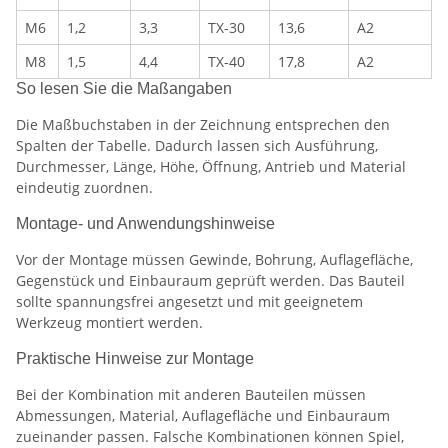
M6
1,2
3,3
TX-30
13,6
A2
M8
1,5
4,4
TX-40
17,8
A2
So lesen Sie die Maßangaben
Die Maßbuchstaben in der Zeichnung entsprechen den
Spalten der Tabelle. Dadurch lassen sich Ausführung,
Durchmesser, Länge, Höhe, Öffnung, Antrieb und Material
eindeutig zuordnen.
Montage- und Anwendungshinweise
Vor der Montage müssen Gewinde, Bohrung, Auflagefläche,
Gegenstück und Einbauraum geprüft werden. Das Bauteil
sollte spannungsfrei angesetzt und mit geeignetem
Werkzeug montiert werden.
Praktische Hinweise zur Montage
Bei der Kombination mit anderen Bauteilen müssen
Abmessungen, Material, Auflagefläche und Einbauraum
zueinander passen. Falsche Kombinationen können Spiel,