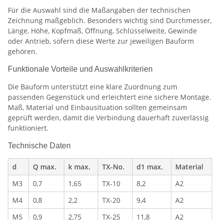
Für die Auswahl sind die Maßangaben der technischen
Zeichnung maßgeblich. Besonders wichtig sind Durchmesser,
Länge, Höhe, Kopfmaß, Öffnung, Schlüsselweite, Gewinde
oder Antrieb, sofern diese Werte zur jeweiligen Bauform
gehören.
Funktionale Vorteile und Auswahlkriterien
Die Bauform unterstützt eine klare Zuordnung zum
passenden Gegenstück und erleichtert eine sichere Montage.
Maß, Material und Einbausituation sollten gemeinsam
geprüft werden, damit die Verbindung dauerhaft zuverlässig
funktioniert.
Technische Daten
d
Q max.
k max.
TX-No.
d1 max.
Material
M3
0,7
1,65
TX-10
8,2
A2
M4
0,8
2,2
TX-20
9,4
A2
M5
0,9
2,75
TX-25
11,8
A2