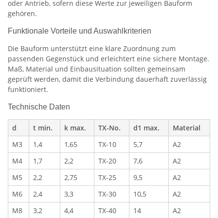
oder Antrieb, sofern diese Werte zur jeweiligen Bauform
gehören.
Funktionale Vorteile und Auswahlkriterien
Die Bauform unterstützt eine klare Zuordnung zum
passenden Gegenstück und erleichtert eine sichere Montage.
Maß, Material und Einbausituation sollten gemeinsam
geprüft werden, damit die Verbindung dauerhaft zuverlässig
funktioniert.
Technische Daten
d
t min.
k max.
TX-No.
d1 max.
Material
M3
1,4
1,65
TX-10
5,7
A2
M4
1,7
2,2
TX-20
7,6
A2
M5
2,2
2,75
TX-25
9,5
A2
M6
2,4
3,3
TX-30
10,5
A2
M8
3,2
4,4
TX-40
14
A2