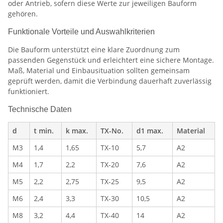
oder Antrieb, sofern diese Werte zur jeweiligen Bauform
gehören.
Funktionale Vorteile und Auswahlkriterien
Die Bauform unterstützt eine klare Zuordnung zum
passenden Gegenstück und erleichtert eine sichere Montage.
Maß, Material und Einbausituation sollten gemeinsam
geprüft werden, damit die Verbindung dauerhaft zuverlässig
funktioniert.
Technische Daten
d
t min.
k max.
TX-No.
d1 max.
Material
M3
1,4
1,65
TX-10
5,7
A2
M4
1,7
2,2
TX-20
7,6
A2
M5
2,2
2,75
TX-25
9,5
A2
M6
2,4
3,3
TX-30
10,5
A2
M8
3,2
4,4
TX-40
14
A2