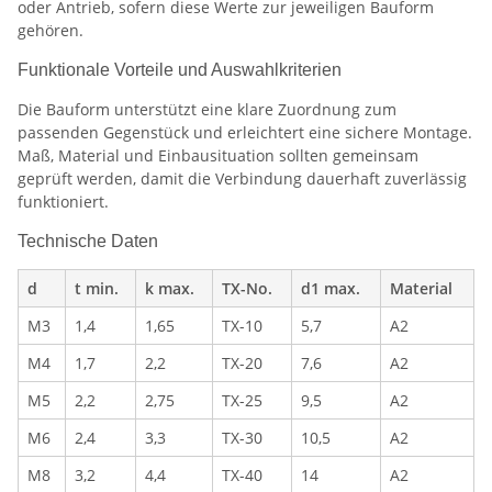
oder Antrieb, sofern diese Werte zur jeweiligen Bauform
gehören.
Funktionale Vorteile und Auswahlkriterien
Die Bauform unterstützt eine klare Zuordnung zum
passenden Gegenstück und erleichtert eine sichere Montage.
Maß, Material und Einbausituation sollten gemeinsam
geprüft werden, damit die Verbindung dauerhaft zuverlässig
funktioniert.
Technische Daten
d
t min.
k max.
TX-No.
d1 max.
Material
M3
1,4
1,65
TX-10
5,7
A2
M4
1,7
2,2
TX-20
7,6
A2
M5
2,2
2,75
TX-25
9,5
A2
M6
2,4
3,3
TX-30
10,5
A2
M8
3,2
4,4
TX-40
14
A2