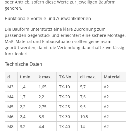
oder Antrieb, sofern diese Werte zur jeweiligen Bauform
gehören.
Funktionale Vorteile und Auswahlkriterien
Die Bauform unterstützt eine klare Zuordnung zum
passenden Gegenstück und erleichtert eine sichere Montage.
Maß, Material und Einbausituation sollten gemeinsam
geprüft werden, damit die Verbindung dauerhaft zuverlässig
funktioniert.
Technische Daten
d
t min.
k max.
TX-No.
d1 max.
Material
M3
1,4
1,65
TX-10
5,7
A2
M4
1,7
2,2
TX-20
7,6
A2
M5
2,2
2,75
TX-25
9,5
A2
M6
2,4
3,3
TX-30
10,5
A2
M8
3,2
4,4
TX-40
14
A2