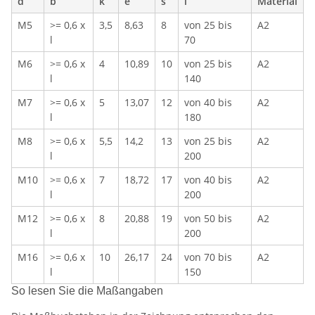
d
b
k
e
s
l
Material
M5
>= 0,6 x
3,5
8,63
8
von 25 bis
A2
l
70
M6
>= 0,6 x
4
10,89
10
von 25 bis
A2
l
140
M7
>= 0,6 x
5
13,07
12
von 40 bis
A2
l
180
M8
>= 0,6 x
5,5
14,2
13
von 25 bis
A2
l
200
M10
>= 0,6 x
7
18,72
17
von 40 bis
A2
l
200
M12
>= 0,6 x
8
20,88
19
von 50 bis
A2
l
200
M16
>= 0,6 x
10
26,17
24
von 70 bis
A2
l
150
So lesen Sie die Maßangaben