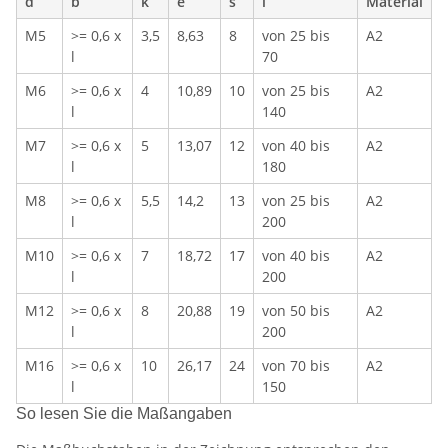
d
b
k
e
s
l
Material
M5
>= 0,6 x
3,5
8,63
8
von 25 bis
A2
l
70
M6
>= 0,6 x
4
10,89
10
von 25 bis
A2
l
140
M7
>= 0,6 x
5
13,07
12
von 40 bis
A2
l
180
M8
>= 0,6 x
5,5
14,2
13
von 25 bis
A2
l
200
M10
>= 0,6 x
7
18,72
17
von 40 bis
A2
l
200
M12
>= 0,6 x
8
20,88
19
von 50 bis
A2
l
200
M16
>= 0,6 x
10
26,17
24
von 70 bis
A2
l
150
So lesen Sie die Maßangaben