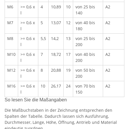
M6
>= 0,6 x
4
10,89
10
von 25 bis
A2
l
140
M7
>= 0,6 x
5
13,07
12
von 40 bis
A2
l
180
M8
>= 0,6 x
5,5
14,2
13
von 25 bis
A2
l
200
M10
>= 0,6 x
7
18,72
17
von 40 bis
A2
l
200
M12
>= 0,6 x
8
20,88
19
von 50 bis
A2
l
200
M16
>= 0,6 x
10
26,17
24
von 70 bis
A2
l
150
So lesen Sie die Maßangaben
Die Maßbuchstaben in der Zeichnung entsprechen den
Spalten der Tabelle. Dadurch lassen sich Ausführung,
Durchmesser, Länge, Höhe, Öffnung, Antrieb und Material
eindeutig zuordnen.