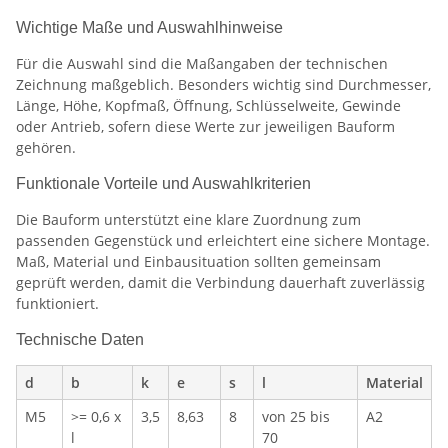
Wichtige Maße und Auswahlhinweise
Für die Auswahl sind die Maßangaben der technischen
Zeichnung maßgeblich. Besonders wichtig sind Durchmesser,
Länge, Höhe, Kopfmaß, Öffnung, Schlüsselweite, Gewinde
oder Antrieb, sofern diese Werte zur jeweiligen Bauform
gehören.
Funktionale Vorteile und Auswahlkriterien
Die Bauform unterstützt eine klare Zuordnung zum
passenden Gegenstück und erleichtert eine sichere Montage.
Maß, Material und Einbausituation sollten gemeinsam
geprüft werden, damit die Verbindung dauerhaft zuverlässig
funktioniert.
Technische Daten
d
b
k
e
s
l
Material
M5
>= 0,6 x
3,5
8,63
8
von 25 bis
A2
l
70