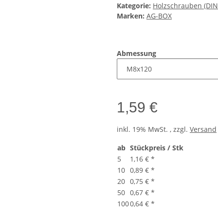
Kategorie:
Holzschrauben (DIN
Marken:
AG-BOX
Abmessung
1,59 €
inkl. 19% MwSt. , zzgl.
Versand
ab
Stückpreis / Stk
5
1,16 €
*
10
0,89 €
*
20
0,75 €
*
50
0,67 €
*
100
0,64 €
*