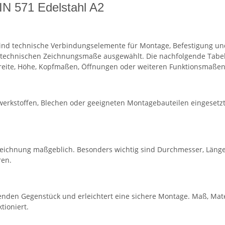
IN 571 Edelstahl A2
ind technische Verbindungselemente für Montage, Befestigung und
echnischen Zeichnungsmaße ausgewählt. Die nachfolgende Tabel
Breite, Höhe, Kopfmaßen, Öffnungen oder weiteren Funktionsmaßen
werkstoffen, Blechen oder geeigneten Montagebauteilen eingesetzt
eichnung maßgeblich. Besonders wichtig sind Durchmesser, Länge
ren.
nden Gegenstück und erleichtert eine sichere Montage. Maß, Mate
tioniert.