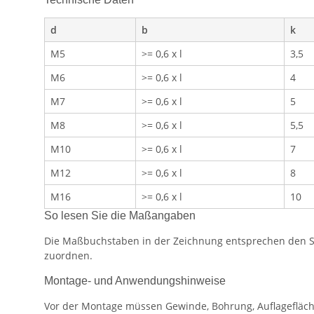
d
b
k
M5
>= 0,6 x l
3,5
M6
>= 0,6 x l
4
M7
>= 0,6 x l
5
M8
>= 0,6 x l
5,5
M10
>= 0,6 x l
7
M12
>= 0,6 x l
8
M16
>= 0,6 x l
10
So lesen Sie die Maßangaben
Die Maßbuchstaben in der Zeichnung entsprechen den Spa
zuordnen.
Montage- und Anwendungshinweise
Vor der Montage müssen Gewinde, Bohrung, Auflagefläch