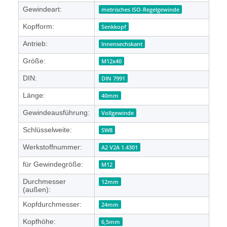
Gewindeart:
metrisches ISO-Regelgewinde
Kopfform:
Senkkopf
Antrieb:
Innensechskant
Größe:
M12x40
DIN:
DIN 7991
Länge:
40mm
Gewindeausführung:
Vollgewinde
Schlüsselweite:
SW8
Werkstoffnummer:
A2 V2A 1.4301
für Gewindegröße:
M12
Durchmesser
12mm
(außen):
Kopfdurchmesser:
24mm
Kopfhöhe:
6,5mm