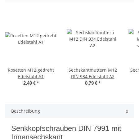
Rosetten M12 gedreht
Sechskantmuttern M12
Sec
Edelstahl A1
DIN 934 Edelstahl A2
2,49 €
*
0,79 €
*
Pol
Beschreibung
Senkkopfschrauben DIN 7991 mit
Innensechskant