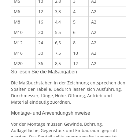
M5
10
2,8
3
A2
M6
12
3,3
4
A2
M8
16
4,4
5
A2
M10
20
5,5
6
A2
M12
24
6,5
8
A2
M16
30
7,5
10
A2
M20
36
8,5
12
A2
So lesen Sie die Maßangaben
Die Maßbuchstaben in der Zeichnung entsprechen den
Spalten der Tabelle. Dadurch lassen sich Ausführung,
Durchmesser, Länge, Höhe, Öffnung, Antrieb und
Material eindeutig zuordnen.
Montage- und Anwendungshinweise
Vor der Montage müssen Gewinde, Bohrung,
Auflagefläche, Gegenstück und Einbauraum geprüft
werden. Das Bauteil sollte spannungsfrei angesetzt