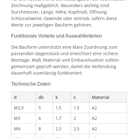
Zeichnung maßgeblich. Besonders wichtig sind
Durchmesser, Länge, Höhe, Kopfmaß, Öffnung,
Schlüsselweite, Gewinde oder Antrieb, sofern diese
Werte zur jeweiligen Bauform gehören.
Funktionale Vorteile und Auswahlkriterien
Die Bauform unterstützt eine klare Zuordnung zum
passenden Gegenstück und erleichtert eine sichere
Montage. Maß, Material und Einbausituation sollten
gemeinsam geprüft werden, damit die Verbindung
dauerhaft zuverlässig funktioniert.
Technische Daten
d
dk
k
s
Material
M2,5
5
1,5
1,5
A2
M3
6
1,7
2
A2
M4
8
2,3
2,5
A2