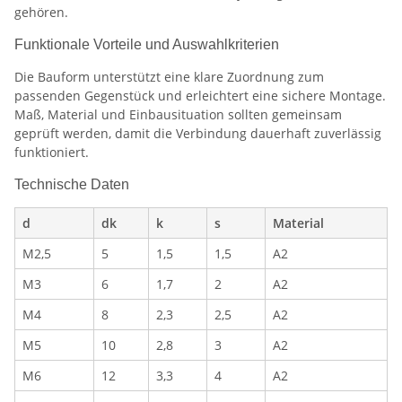
gehören.
Funktionale Vorteile und Auswahlkriterien
Die Bauform unterstützt eine klare Zuordnung zum
passenden Gegenstück und erleichtert eine sichere Montage.
Maß, Material und Einbausituation sollten gemeinsam
geprüft werden, damit die Verbindung dauerhaft zuverlässig
funktioniert.
Technische Daten
d
dk
k
s
Material
M2,5
5
1,5
1,5
A2
M3
6
1,7
2
A2
M4
8
2,3
2,5
A2
M5
10
2,8
3
A2
M6
12
3,3
4
A2