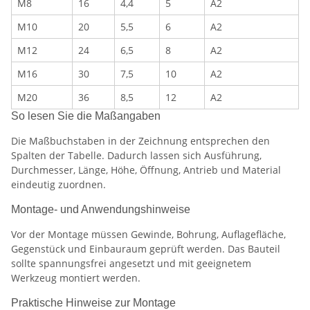
M8
16
4,4
5
A2
M10
20
5,5
6
A2
M12
24
6,5
8
A2
M16
30
7,5
10
A2
M20
36
8,5
12
A2
So lesen Sie die Maßangaben
Die Maßbuchstaben in der Zeichnung entsprechen den
Spalten der Tabelle. Dadurch lassen sich Ausführung,
Durchmesser, Länge, Höhe, Öffnung, Antrieb und Material
eindeutig zuordnen.
Montage- und Anwendungshinweise
Vor der Montage müssen Gewinde, Bohrung, Auflagefläche,
Gegenstück und Einbauraum geprüft werden. Das Bauteil
sollte spannungsfrei angesetzt und mit geeignetem
Werkzeug montiert werden.
Praktische Hinweise zur Montage