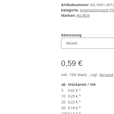
Artikelnummer:
AG-VAR1-A01
Kategorie:
Innensechsrund (TX
Marken:
AG-BOX
Abmessung
0,59 €
inkl. 19% MwSt. , zzgl.
Versand
ab
Stückpreis / Stk
5
0,42 €
*
10
0,29 €
*
20
0,22 €
*
50
0,18 €
*
100
0,17 €
*