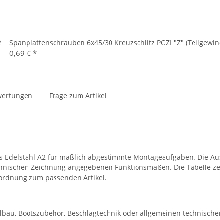
2
Spanplattenschrauben 6x45/30 Kreuzschlitz POZI "Z" (Teilgewind
0,69 €
*
wertungen
Frage zum Artikel
s Edelstahl A2 für maßlich abgestimmte Montageaufgaben. Die Au
echnischen Zeichnung angegebenen Funktionsmaßen. Die Tabelle z
uordnung zum passenden Artikel.
allbau, Bootszubehör, Beschlagtechnik oder allgemeinen technische