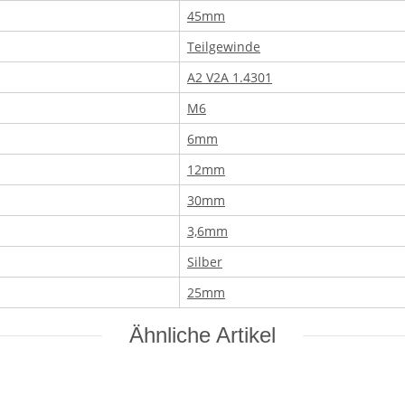
45mm
Teilgewinde
A2 V2A 1.4301
M6
6mm
12mm
30mm
3,6mm
Silber
25mm
Ähnliche Artikel