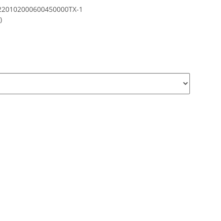
220102000600450000TX-1
)