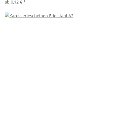
ab
0,12 €
*