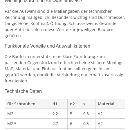
Wichtige Maße und Auswahlhinweise
Für die Auswahl sind die Maßangaben der technischen
Zeichnung maßgeblich. Besonders wichtig sind Durchmesser,
Länge, Höhe, Kopfmaß, Öffnung, Schlüsselweite, Gewinde
oder Antrieb, sofern diese Werte zur jeweiligen Bauform
gehören.
Funktionale Vorteile und Auswahlkriterien
Die Bauform unterstützt eine klare Zuordnung zum
passenden Gegenstück und erleichtert eine sichere Montage.
Maß, Material und Einbausituation sollten gemeinsam
geprüft werden, damit die Verbindung dauerhaft zuverlässig
funktioniert.
Technische Daten
für Schrauben
d1
d2
s
Material
M2
2,2
5
0,3
A2
M2,5
2,7
6
0,5
A2