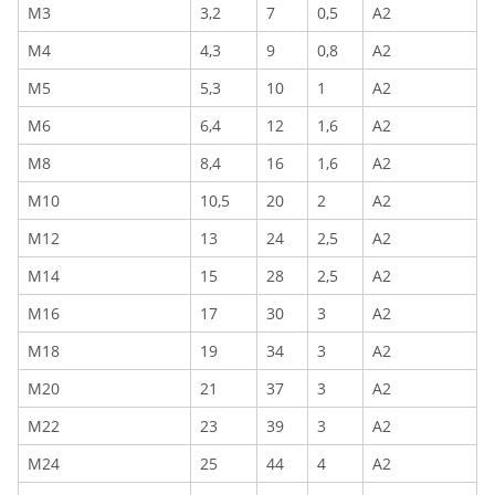
M3
3,2
7
0,5
A2
M4
4,3
9
0,8
A2
M5
5,3
10
1
A2
M6
6,4
12
1,6
A2
M8
8,4
16
1,6
A2
M10
10,5
20
2
A2
M12
13
24
2,5
A2
M14
15
28
2,5
A2
M16
17
30
3
A2
M18
19
34
3
A2
M20
21
37
3
A2
M22
23
39
3
A2
M24
25
44
4
A2