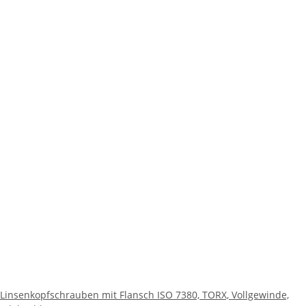
Linsenkopfschrauben mit Flansch ISO 7380, TORX, Vollgewinde,