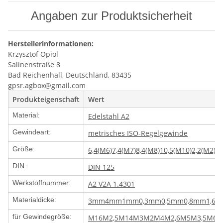
Angaben zur Produktsicherheit
Herstellerinformationen:
Krzysztof Opiol
Salinenstraße 8
Bad Reichenhall, Deutschland, 83435
gpsr.agbox@gmail.com
Produkteigenschaft
Wert
Material:
Edelstahl A2
Gewindeart:
metrisches ISO-Regelgewinde
Größe:
6,4(M6)
7,4(M7)
8,4(M8)
10,5(M10)
2,2(M2)
1
DIN:
DIN 125
Werkstoffnummer:
A2 V2A 1.4301
Materialdicke:
3mm
4mm
1mm
0,3mm
0,5mm
0,8mm
1,6
für Gewindegröße:
M16
M2,5
M14
M3
M2
M4
M2,6
M5
M3,5
M6
M