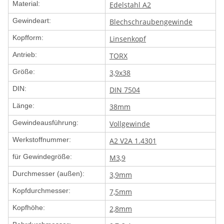
Material:
Edelstahl A2
Gewindeart:
Blechschraubengewinde
Kopfform:
Linsenkopf
Antrieb:
TORX
Größe:
3,9x38
DIN:
DIN 7504
Länge:
38mm
Gewindeausführung:
Vollgewinde
Werkstoffnummer:
A2 V2A 1.4301
für Gewindegröße:
M3,9
Durchmesser (außen):
3,9mm
Kopfdurchmesser:
7,5mm
Kopfhöhe:
2,8mm