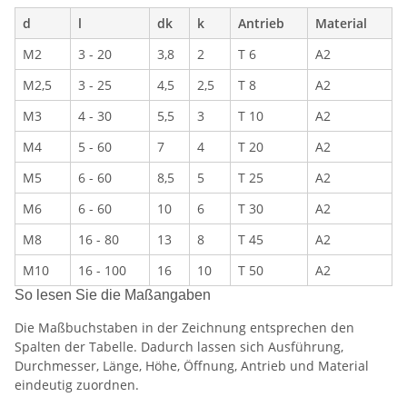
d
l
dk
k
Antrieb
Material
M2
3 - 20
3,8
2
T 6
A2
M2,5
3 - 25
4,5
2,5
T 8
A2
M3
4 - 30
5,5
3
T 10
A2
M4
5 - 60
7
4
T 20
A2
M5
6 - 60
8,5
5
T 25
A2
M6
6 - 60
10
6
T 30
A2
M8
16 - 80
13
8
T 45
A2
M10
16 - 100
16
10
T 50
A2
So lesen Sie die Maßangaben
Die Maßbuchstaben in der Zeichnung entsprechen den
Spalten der Tabelle. Dadurch lassen sich Ausführung,
Durchmesser, Länge, Höhe, Öffnung, Antrieb und Material
eindeutig zuordnen.