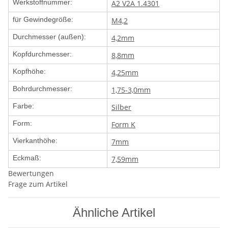
Werkstoffnummer:
A2 V2A 1.4301
für Gewindegröße:
M4,2
Durchmesser (außen):
4,2mm
Kopfdurchmesser:
8,8mm
Kopfhöhe:
4,25mm
Bohrdurchmesser:
1,75-3,0mm
Farbe:
Silber
Form:
Form K
Vierkanthöhe:
7mm
Eckmaß:
7,59mm
Bewertungen
Frage zum Artikel
Ähnliche Artikel