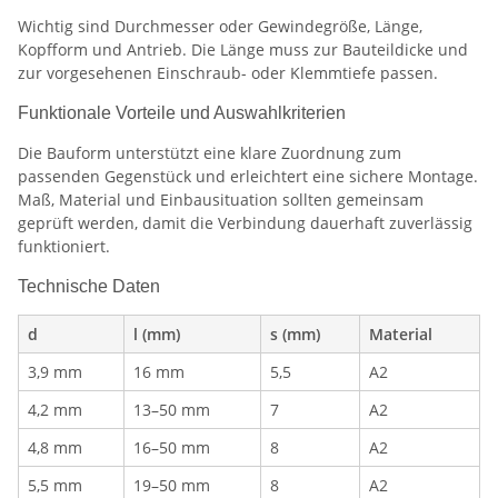
Wichtig sind Durchmesser oder Gewindegröße, Länge,
Kopfform und Antrieb. Die Länge muss zur Bauteildicke und
zur vorgesehenen Einschraub- oder Klemmtiefe passen.
Funktionale Vorteile und Auswahlkriterien
Die Bauform unterstützt eine klare Zuordnung zum
passenden Gegenstück und erleichtert eine sichere Montage.
Maß, Material und Einbausituation sollten gemeinsam
geprüft werden, damit die Verbindung dauerhaft zuverlässig
funktioniert.
Technische Daten
d
l (mm)
s (mm)
Material
3,9 mm
16 mm
5,5
A2
4,2 mm
13–50 mm
7
A2
4,8 mm
16–50 mm
8
A2
5,5 mm
19–50 mm
8
A2