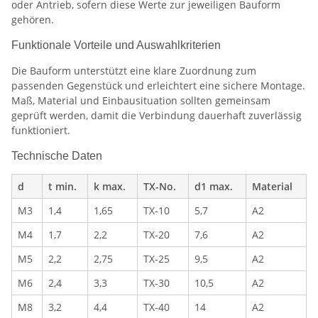
oder Antrieb, sofern diese Werte zur jeweiligen Bauform
gehören.
Funktionale Vorteile und Auswahlkriterien
Die Bauform unterstützt eine klare Zuordnung zum
passenden Gegenstück und erleichtert eine sichere Montage.
Maß, Material und Einbausituation sollten gemeinsam
geprüft werden, damit die Verbindung dauerhaft zuverlässig
funktioniert.
Technische Daten
d
t min.
k max.
TX-No.
d1 max.
Material
M3
1,4
1,65
TX-10
5,7
A2
M4
1,7
2,2
TX-20
7,6
A2
M5
2,2
2,75
TX-25
9,5
A2
M6
2,4
3,3
TX-30
10,5
A2
M8
3,2
4,4
TX-40
14
A2