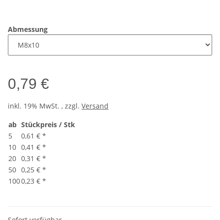
Abmessung
0,79 €
inkl. 19% MwSt. , zzgl.
Versand
ab
Stückpreis / Stk
5
0,61 €
*
10
0,41 €
*
20
0,31 €
*
50
0,25 €
*
100
0,23 €
*
Sofort verfügbar