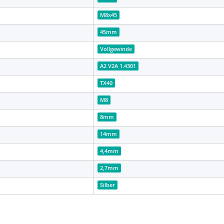
M8x45
45mm
Vollgewinde
A2 V2A 1.4301
TX40
M8
8mm
14mm
4,4mm
2,7mm
Silber